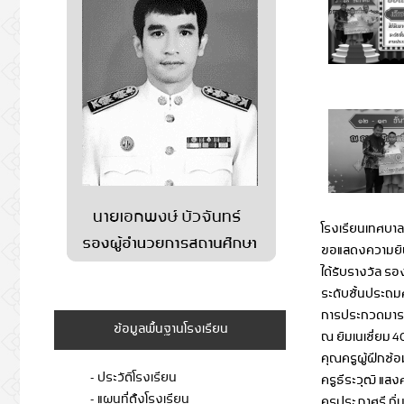
โรงเรียนเทศบาล
ขอแสดงความยินก
ได้รับรางวัล รอ
ระดับชั้นประถมศ
การประกวดมารย
ข้อมูลพื้นฐานโรงเรียน
ณ ยิมเนเซี่ยม 40
คุณครูผู้ฝึกซ้อ
- ประวัติโรงเรียน
ครูธีระวุฒิ แสงศ
- แผนที่ต้ังโรงเรียน
ครูประภาศรี ถิ