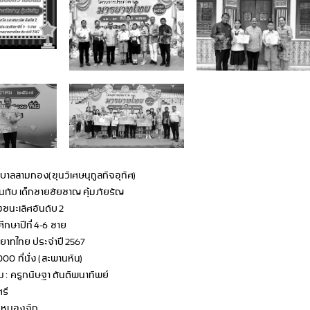
บาลสามกอง(ขุนวิเศษนุกูลกิจอุทิศ)
ับ เด็กชายชัยชาญ คุ้มภัยรัญ
งชนะเลิศอันดับ 2
ึกษาปีที่ 4-6 ชาย
าทไทย ประจำปี 2567
00 ที่นั่ง (สะพานหิน)
ม : ครูกนิษฐา ตันติพนาทิพย์
รี
่นหนองจิก