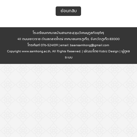
ย้อนกลับ
โรงเรียนเทศบาลบ้านสามกอง(ขุนวิเศษนุกูลกิจอุทิศ)
411 ถนนเยาวราช ตำบลตลาดใหญ่ เทศบาลนครภูเก็ต, จังหวัดภูเก็ต 83000
โทรศัพท์ 076-524109 | email:
baansamkong@gmail.com
Copyright www.samkong.ac.th, All Rights Reserved. | พัฒนาโดย
Kobiz Design
|
ผู้ดูแล
ระบบ