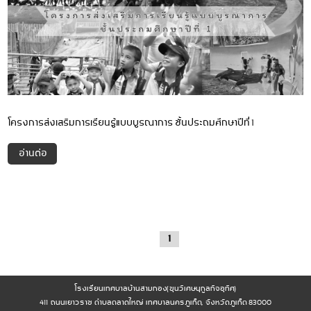
โครงการส่งเสริมการเรียนรู้แบบบูรณาการ ชั้นประถมศึกษาปีที่ 1
อ่านต่อ
1
โรงเรียนเทศบาลบ้านสามกอง(ขุนวิเศษนุกูลกิจอุทิศ)
411 ถนนเยาวราช ตำบลตลาดใหญ่ เทศบาลนครภูเก็ต, จังหวัดภูเก็ต 83000