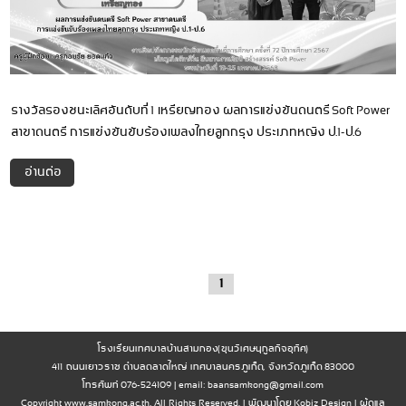
รางวัลรองชนะเลิศอันดับที่ 1 เหรียญทอง ผลการแข่งขันดนตรี Soft Power
สาขาดนตรี การแข่งขันขับร้องเพลงไทยลูกกรุง ประเภทหญิง ป.1-ป.6
อ่านต่อ
1
โรงเรียนเทศบาลบ้านสามกอง(ขุนวิเศษนุกูลกิจอุทิศ)
411 ถนนเยาวราช ตำบลตลาดใหญ่ เทศบาลนครภูเก็ต, จังหวัดภูเก็ต 83000
โทรศัพท์ 076-524109 | email:
baansamkong@gmail.com
Copyright www.samkong.ac.th, All Rights Reserved. | พัฒนาโดย
Kobiz Design
|
ผู้ดูแล